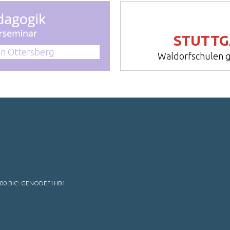
STUTTG
in Ottersberg
Waldorfschulen g
 00 BIC: GENODEF1HB1