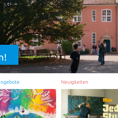
n!
angebote
Neuigkeiten