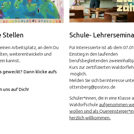
 Stellen
Schule- Lehrersemina
 einen Arbeitsplatz, an dem Du
Für Interessierte ist ab dem 07.0
lten, weiterentwickeln und
Einstieg in den laufenden
ein kannst.
berufsbegleitenden zweieinhalbj
Kurs zur zertifizierten Waldorfleh
s geweckt? Dann klicke aufs
möglich.
Melden Sie sich bei Interesse unte
ottersberg@posteo.de
n uns auf Dich!
Schüler*innen, die in eine Klasse 
Waldorfschule
aufgenommen we
wollen sind als Quereinsteiger*i
herzlich willkommen.