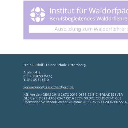
Ausbildung zum Waldorflehrer 
Freie Rudolf-Steiner-Schule Ottersberg
Amtshof 5
28870 Ottersberg
T. 04205-3168-0
verwaltung@frss-ottersberg.de
KSK Verden DE95 2915 2670 0012 0138 92 BIC: BRLADE21VER
GLS Bank DE93 4306 0967 0016 3774 00 BIC: GENODEM1GLS
Bremische Volksbank Weser-Wümme DE67 2919 0024 0200 5514