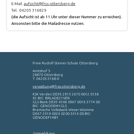
E-Mail:
aufsicht@frss-ottersberg.de
Tel.:
04205 316829
(die Aufsicht ist ab 11 Uhr unter dieser Nummer zu erreichen).
Ansonsten bitte die Mailadresse nutzen.
Freie Rudolf-Steiner-Schule Ottersberg
Amtshof 5
28870 Ottersberg
T. 04205-3168-0
verwaltung@frss-ottersberg.de
KSK Verden DE95 2915 2670 0012 0138
92 BIC: BRLADE21VER
GLS Bank DE93 4306 0967 0016 3774 00
BIC: GENODEM1GLS
Bremische Volksbank Weser-Wümme
DE67 2919 0024 0200 5514 00 BIC:
GENODEF1HB1
Anmeldung